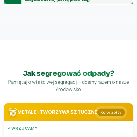
Jak segregować odpady?
Pamiętaj o właściwej segregacji – dbamy razem o nasze
środowisko
🗑️
METALE I TWORZYWA SZTUCZNE
Kolor żółty
✓
WRZUCAMY