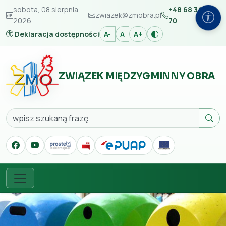
sobota, 08 sierpnia
+48 68 347 42
zwiazek@zmobra.pl
2026
70
Deklaracja dostępności
A-
A
A+
ZWIĄZEK MIĘDZYGMINNY OBRA
Szukaj
Menu