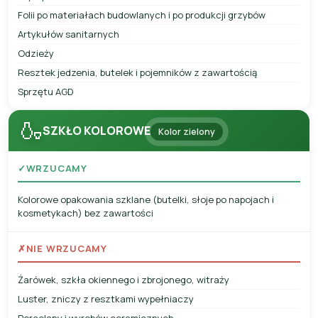
Folii po materiałach budowlanych i po produkcji grzybów
Artykułów sanitarnych
Odzieży
Resztek jedzenia, butelek i pojemników z zawartością
Sprzętu AGD
🍶
SZKŁO KOLOROWE
Kolor zielony
✓
WRZUCAMY
Kolorowe opakowania szklane (butelki, słoje po napojach i
kosmetykach) bez zawartości
✗
NIE WRZUCAMY
Żarówek, szkła okiennego i zbrojonego, witraży
Luster, zniczy z resztkami wypełniaczy
Porcelany i wyrobów ceramicznych