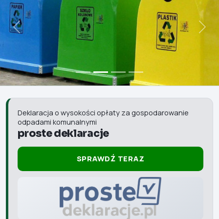
Poprzedni
Nast
Deklaracja o wysokości opłaty za gospodarowanie
odpadami komunalnymi
proste deklaracje
SPRAWDŹ TERAZ