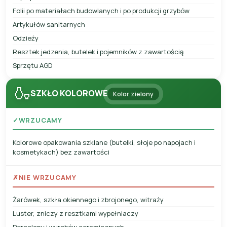
Folii po materiałach budowlanych i po produkcji grzybów
Artykułów sanitarnych
Odzieży
Resztek jedzenia, butelek i pojemników z zawartością
Sprzętu AGD
🍶
SZKŁO KOLOROWE
Kolor zielony
✓
WRZUCAMY
Kolorowe opakowania szklane (butelki, słoje po napojach i
kosmetykach) bez zawartości
✗
NIE WRZUCAMY
Żarówek, szkła okiennego i zbrojonego, witraży
Luster, zniczy z resztkami wypełniaczy
Porcelany i wyrobów ceramicznych