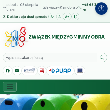
sobota, 08 sierpnia
+48 68 347 42
zwiazek@zmobra.pl
2026
70
Deklaracja dostępności
A-
A
A+
ZWIĄZEK MIĘDZYGMINNY OBRA
Szukaj
Menu