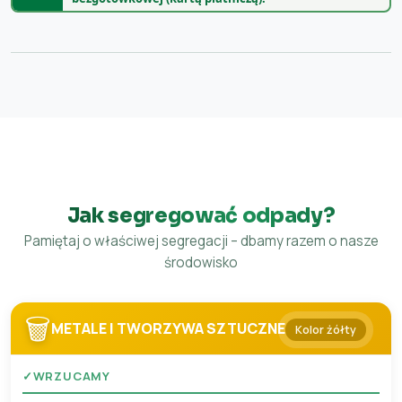
Jak segregować odpady?
Pamiętaj o właściwej segregacji – dbamy razem o nasze
środowisko
🗑️
METALE I TWORZYWA SZTUCZNE
Kolor żółty
✓
WRZUCAMY