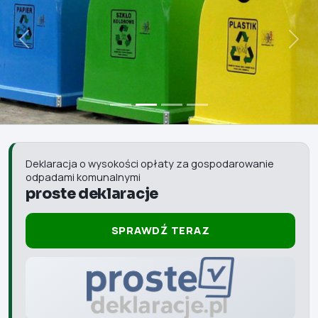
Poprzedni
Nast
Deklaracja o wysokości opłaty za gospodarowanie
odpadami komunalnymi
proste deklaracje
SPRAWDŹ TERAZ