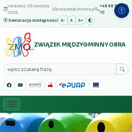
niedziela, 09 sierpnia
+48 68 347 42
zwiazek@zmobra.pl
2026
70
Deklaracja dostępności
A-
A
A+
ZWIĄZEK MIĘDZYGMINNY OBRA
Szukaj
Menu