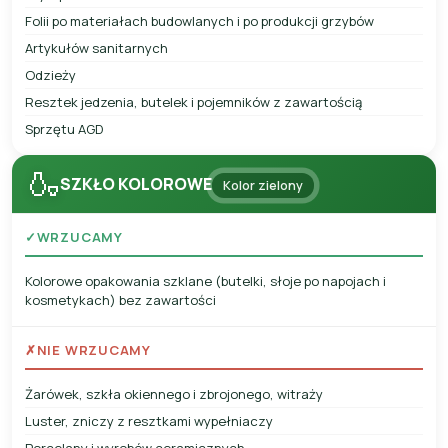
Folii po materiałach budowlanych i po produkcji grzybów
Artykułów sanitarnych
Odzieży
Resztek jedzenia, butelek i pojemników z zawartością
Sprzętu AGD
🍶
SZKŁO KOLOROWE
Kolor zielony
✓
WRZUCAMY
Kolorowe opakowania szklane (butelki, słoje po napojach i
kosmetykach) bez zawartości
✗
NIE WRZUCAMY
Żarówek, szkła okiennego i zbrojonego, witraży
Luster, zniczy z resztkami wypełniaczy
Porcelany i wyrobów ceramicznych