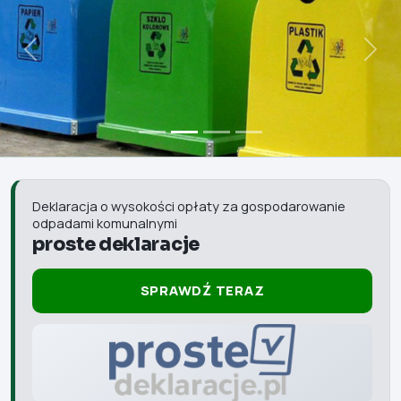
Poprzedni
Nast
Deklaracja o wysokości opłaty za gospodarowanie
odpadami komunalnymi
proste deklaracje
SPRAWDŹ TERAZ