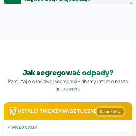
Jak segregować odpady?
Pamiętaj o właściwej segregacji – dbamy razem o nasze
środowisko
🗑️
METALE I TWORZYWA SZTUCZNE
Kolor żółty
✓
WRZUCAMY